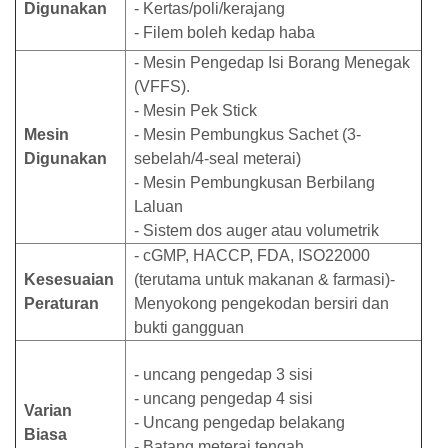
Digunakan
- Kertas/poli/kerajang
- Filem boleh kedap haba
- Mesin Pengedap Isi Borang Menegak
(VFFS).
- Mesin Pek Stick
Mesin
- Mesin Pembungkus Sachet (3-
Digunakan
sebelah/4-seal meterai)
- Mesin Pembungkusan Berbilang
Laluan
- Sistem dos auger atau volumetrik
- cGMP, HACCP, FDA, ISO22000
Kesesuaian
(terutama untuk makanan & farmasi)-
Peraturan
Menyokong pengekodan bersiri dan
bukti gangguan
- uncang pengedap 3 sisi
- uncang pengedap 4 sisi
Varian
- Uncang pengedap belakang
Biasa
- Batang meterai tengah