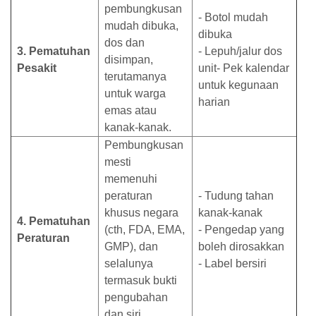
pembungkusan
- Botol mudah
mudah dibuka,
dibuka
dos dan
3. Pematuhan
- Lepuh/jalur dos
disimpan,
Pesakit
unit- Pek kalendar
terutamanya
untuk kegunaan
untuk warga
harian
emas atau
kanak-kanak.
Pembungkusan
mesti
memenuhi
peraturan
- Tudung tahan
khusus negara
kanak-kanak
4. Pematuhan
(cth, FDA, EMA,
- Pengedap yang
Peraturan
GMP), dan
boleh dirosakkan
selalunya
- Label bersiri
termasuk bukti
pengubahan
dan siri.