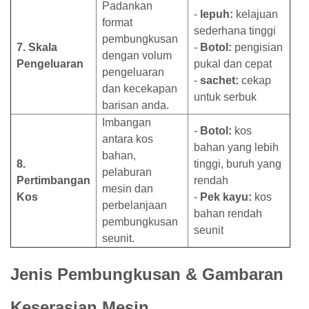
Padankan
-
lepuh:
kelajuan
format
sederhana tinggi
pembungkusan
7. Skala
-
Botol:
pengisian
dengan volum
Pengeluaran
pukal dan cepat
pengeluaran
-
sachet:
cekap
dan kecekapan
untuk serbuk
barisan anda.
Imbangan
-
Botol:
kos
antara kos
bahan yang lebih
bahan,
8.
tinggi, buruh yang
pelaburan
Pertimbangan
rendah
mesin dan
Kos
-
Pek kayu:
kos
perbelanjaan
bahan rendah
pembungkusan
seunit
seunit.
Jenis Pembungkusan & Gambaran
Keserasian Mesin