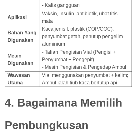
- Kalis gangguan
Vaksin, insulin, antibiotik, ubat titis
Aplikasi
mata
Kaca jenis I, plastik (COP/COC),
Bahan Yang
penyumbat getah, penutup pengelim
Digunakan
aluminium
- Talian Pengisian Vial (Pengisi +
Mesin
Penyumbat + Pengepit)
Digunakan
- Mesin Pengisian & Pengedap Ampul
Wawasan
Vial menggunakan penyumbat + kelim;
Utama
Ampul ialah tiub kaca bertutup api
4. Bagaimana Memilih
Pembungkusan