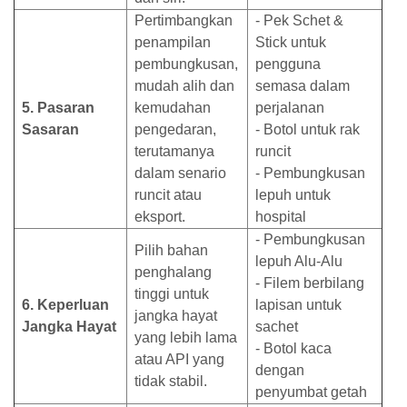
Pertimbangkan
- Pek Schet &
penampilan
Stick untuk
pembungkusan,
pengguna
mudah alih dan
semasa dalam
5. Pasaran
kemudahan
perjalanan
Sasaran
pengedaran,
- Botol untuk rak
terutamanya
runcit
dalam senario
- Pembungkusan
runcit atau
lepuh untuk
eksport.
hospital
- Pembungkusan
Pilih bahan
lepuh Alu-Alu
penghalang
- Filem berbilang
tinggi untuk
6. Keperluan
lapisan untuk
jangka hayat
Jangka Hayat
sachet
yang lebih lama
- Botol kaca
atau API yang
dengan
tidak stabil.
penyumbat getah