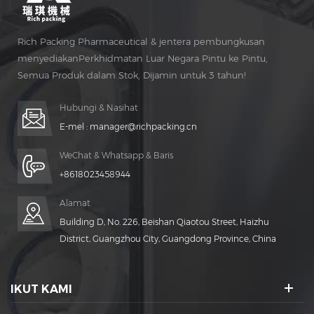
Rich Packing Pharmaceutical & jentera pembungkusan
menyediakanPerkhidmatan Luar Negara Pintu ke Pintu,
Semua Produk dalam Stok, Dijamin untuk 3 tahun!
Penyelenggaraan percuma untuk Hidup Masa!
Hubungi & Nasihat
E-mel :
manager@richpacking.cn
WeChat & Whatsapp & Baris
+8618023458944
Alamat
Building D, No. 226, Beishan Qiaotou Street, Haizhu
District, Guangzhou City, Guangdong Province, China
IKUT KAMI