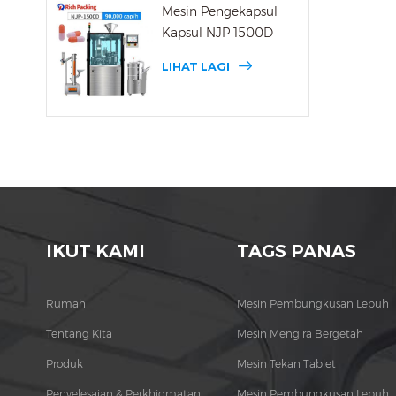
Mesin Pengekapsul
Kapsul NJP 1500D
LIHAT LAGI
IKUT KAMI
TAGS PANAS
Rumah
Mesin Pembungkusan Lepuh
Tentang Kita
Mesin Mengira Bergetah
Produk
Mesin Tekan Tablet
Penyelesaian & Perkhidmatan
Mesin Pembungkusan Lepuh