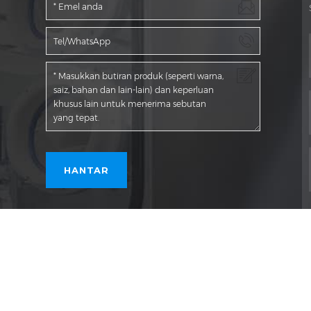
lihara.
|
Blog
|
PetaMap
|
XML
|
Dasar Privasi.