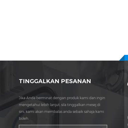
TINGGALKAN PESANAN
Jika Anda berminat dengan produk kami dan ingin
mengetahui lebih lanjut, sila tinggalkan mesej di
sini, kami akan membalas anda sebaik sahaja kami
boleh.