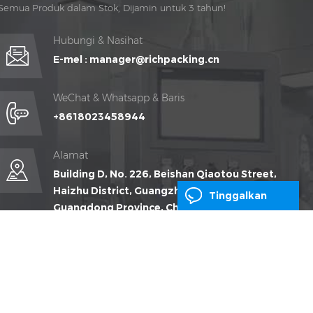
Semua Produk dalam Stok, Dijamin untuk 3 tahun!
Penyelenggaraan percuma untuk Hidup Masa!
Hubungi & Nasihat
E-mel :
manager@richpacking.cn
WeChat & Whatsapp & Baris
+8618023458944
Alamat
Building D, No. 226, Beishan Qiaotou Street,
Haizhu District, Guangzhou City,
Tinggalkan
Guangdong Province, China
Pesanan