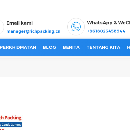
WhatsApp & WeC
Email kami
+8618023458944
manager@richpacking.cn
 PERKHIDMATAN
BLOG
BERITA
TENTANG KITA
H