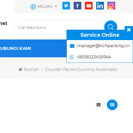
MELAYU
hat
Service Online
manager@richpacking.cn
UBUNGI KAMI
+8618023458944
Rumah
Counter-Pectin-Gummy-Automatic
/