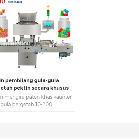
n pembilang gula-gula
etah pektin secara khusus
n mengira paten khas kaunter
-gula bergetah 10-200
l/min,kadar pengiraan>99.9%,
san kilang 7996㎡,28 jurutera
Perkhidmatan 365*24 jam
k mesin mengira automatik |