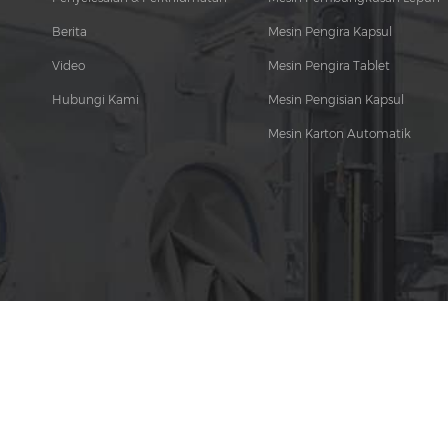
Berita
Mesin Pengira Kapsul
Video
Mesin Pengira Tablet
Hubungi Kami
Mesin Pengisian Kapsul
Mesin Karton Automatik
IKON SOSIAL :
© 2026 Guangdong Rich Packing Machinery Co., Ltd. Hak cipta terpe
Rangkaian IPv6 disokong