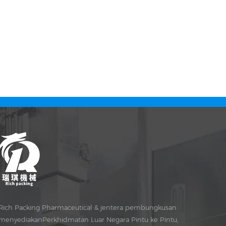
Rich Packing Pharmaceutical & jentera pembungkusan
menyediakanPerkhidmatan Luar Negara Pintu ke Pintu,