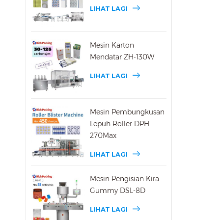
dala
LIHAT LAGI
7*24
kila
auto
Mesin Karton
gula
Mendatar ZH-130W
200 
mesi
LIHAT LAGI
kaun
Mesin Pembungkusan
Lepuh Roller DPH-
270Max
LIHAT LAGI
Mesin Pengisian Kira
Gummy DSL-8D
LIHAT LAGI