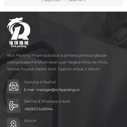
Rich Packing Pharmaceutical & jentera pembungkusan
menyediakanPerkhidmatan Luar Negara Pintu ke Pintu,
Semua Produk dalam Stok, Dijamin untuk 3 tahun!
Penyelenggaraan percuma untuk Hidup Masa!
Hubungi & Nasihat
E-mel :
manager@richpacking.cn
WeChat & Whatsapp & Baris
+8618023458944
Alamat