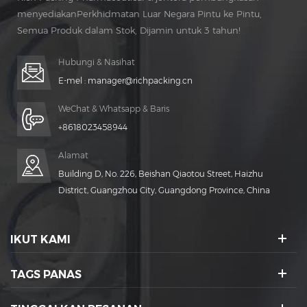
menyediakanPerkhidmatan Luar Negara Pintu ke Pintu,
Semua Produk dalam Stok, Dijamin untuk 3 tahun!
Penyelenggaraan percuma untuk Hidup Masa!
Hubungi & Nasihat
E-mel :
manager@richpacking.cn
WeChat & Whatsapp & Baris
+8618023458944
Alamat
Building D, No. 226, Beishan Qiaotou Street, Haizhu
District, Guangzhou City, Guangdong Province, China
IKUT KAMI
TAGS PANAS