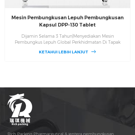
Mesin Pembungkusan Lepuh Pembungkusan
Kapsul DPP-130 Tablet
Dijamin Selama 3 Tahun|Menyediakan Mesin
Pembungkus Lepuh Global Perkhidmatan Di Tapak
Tempatan | Mesin Pembungkusan Lepuh DPP 130.
KETAHUI LEBIH LANJUT
Penyelenggaraan dan Alat Ganti Percuma Seumur Hidup,
DPP 130 Perkhidmatan Di Tapak Mesin Pembungkus
Lepuh Global. Untuk Alu Alu dan Alu PVC dan Serbaguna,
Ubat Pembungkusan Automatik dan Menghasilkan Mesin
Pembungkus Lepuh Sejak 1993, Memberi Anda Harga
Kilang.
Rich Packing Pharmaceutical & jentera pembungkusan