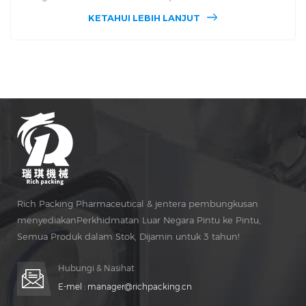
kelebihan teknikal pekerja profesional dan teknikal,
KETAHUI LEBIH LANJUT
kumpulan kami telah membangunkan 16B
Penghitungan elektronik Mesin. 16b masing-masing di
Skrin sentuh dan perlindungan fungsi keselamatan dan
pemerhatian tingkap dan aspek lain yang besar naik taraf.
The DSL-16B's Julat kecekapan pengeluaran adalah antara
20 dan 120 botol per Minit.
Rich Packing Pharmaceutical & jentera pembungkusan
menyediakanPerkhidmatan Luar Negara Pintu ke Pintu,
Semua Produk dalam Stok, Dijamin untuk 3 tahun!
Penyelenggaraan percuma untuk Hidup Masa!
Hubungi & Nasihat
E-mel :
manager@richpacking.cn