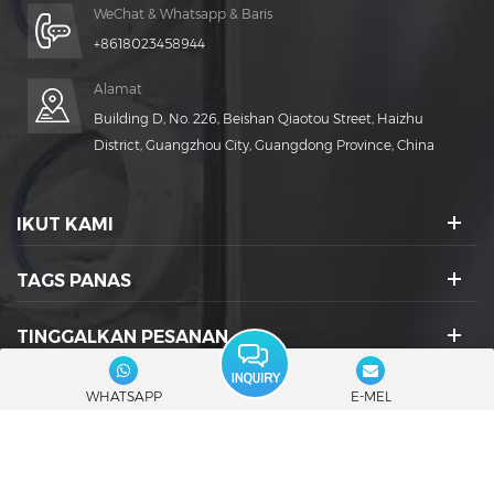
WeChat & Whatsapp & Baris
+8618023458944
Alamat
Building D, No. 226, Beishan Qiaotou Street, Haizhu
District, Guangzhou City, Guangdong Province, China
IKUT KAMI
TAGS PANAS
TINGGALKAN PESANAN
IKON SOSIAL :
WHATSAPP
E-MEL
© 2026 Guangdong Rich Packing Machinery Co., Ltd. Hak cipta