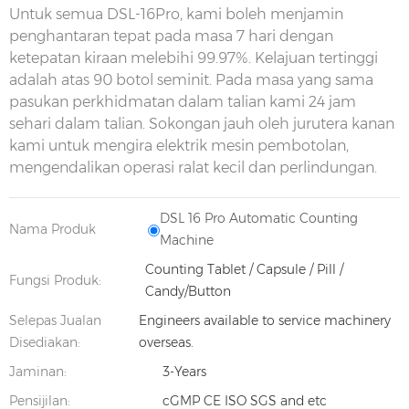
Untuk semua DSL-16Pro, kami boleh menjamin
penghantaran tepat pada masa 7 hari dengan
ketepatan kiraan melebihi 99.97%. Kelajuan tertinggi
adalah atas 90 botol seminit. Pada masa yang sama
pasukan perkhidmatan dalam talian kami 24 jam
sehari dalam talian. Sokongan jauh oleh jurutera kanan
kami untuk mengira elektrik mesin pembotolan,
mengendalikan operasi ralat kecil dan perlindungan.
DSL 16 Pro Automatic Counting
Nama Produk
Machine
Counting Tablet / Capsule / Pill /
Fungsi Produk:
Candy/Button
Selepas Jualan
Engineers available to service machinery
Disediakan:
overseas.
Jaminan:
3-Years
Pensijilan:
cGMP CE ISO SGS and etc