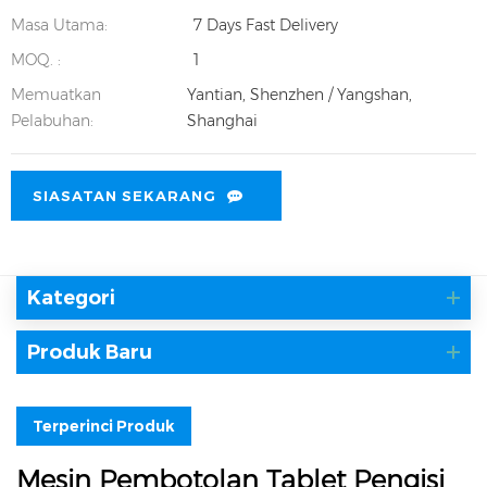
Masa Utama:
7 Days Fast Delivery
MOQ. :
1
Memuatkan
Yantian, Shenzhen / Yangshan,
Pelabuhan:
Shanghai
SIASATAN SEKARANG
Kategori
Produk Baru
Terperinci Produk
Mesin Pembotolan Tablet Pengisi