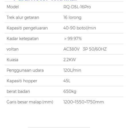
Model
RQ-DSL-16Pro
Trek alur getaran
16 lorong
Kapasiti pengeluaran
40-90 botol/min
Kadar ketepatan
＞99.97%
voltan
AC380V
3P 50/60HZ
Kuasa
2.2KW
Penggunaan udara
120L/min
Kapasiti hopper
45L
berat badan
650kg
Garis besar malap.(mm)
1200×1550×1750mm