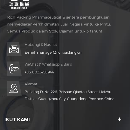
Rich Packing Pharmaceutical & jentera pembungkusan
menyediakanPerkhidmatan Luar Negara Pintu ke Pintu,
Semua Produk dalam Stok, Dijamin untuk 3 tahun!
Penyelenggaraan percuma untuk Hidup Masa!
Hubungi & Nasihat
E-mel :
manager@richpacking.cn
WeChat & Whatsapp & Baris
+8618023458944
Alamat
Building D, No. 226, Beishan Qiaotou Street, Haizhu
District, Guangzhou City, Guangdong Province, China
IKUT KAMI