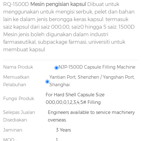
RQ-1500D
Mesin pengisian kapsul
Dibuat untuk
menggunakan untuk mengisi serbuk, pelet dan bahan
lain ke dalam jenis berongga keras kapsul. termasuk
saiz kapsul dari
saiz
000,00,
saiz
0 hingga 5 saiz. 1500D
Mesin jenis boleh digunakan dalam industri
farmaseutikal, subpackage farmasi, universiti untuk
membuat kapsul
Nama Produk
NJP-1500D Capsule Filling Machine
Memuatkan
Yantian Port, Shenzhen / Yangshan Port,
Pelabuhan
Shanghai
For Hard Shell Capsule Size
Fungsi Produk:
000,00,0,1,2,3,4,5# Filling
Selepas Jualan
Engineers available to service machinery
Disediakan:
overseas.
Jaminan:
3 Years
MOQ. :
1