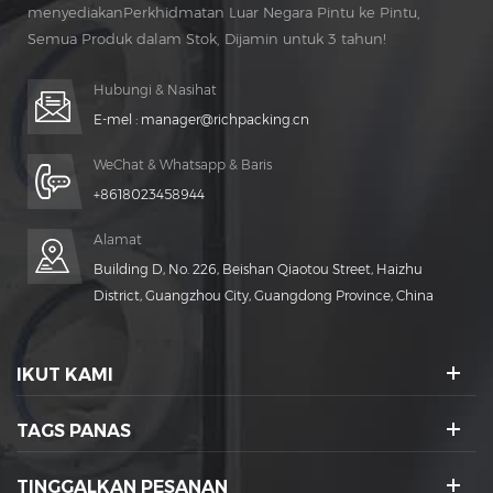
menyediakanPerkhidmatan Luar Negara Pintu ke Pintu,
Semua Produk dalam Stok, Dijamin untuk 3 tahun!
Penyelenggaraan percuma untuk Hidup Masa!
Hubungi & Nasihat
E-mel :
manager@richpacking.cn
WeChat & Whatsapp & Baris
+8618023458944
Alamat
Building D, No. 226, Beishan Qiaotou Street, Haizhu
District, Guangzhou City, Guangdong Province, China
IKUT KAMI
TAGS PANAS
TINGGALKAN PESANAN