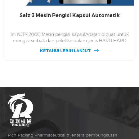
Saiz 3 Mesin Pengisi Kapsul Automatik
Ini NJP-1200C Mesin pengisi kapsulAdalah dibuat untuk
mengisi serbuk dan pelet ke dalam jenis HARD HARD
Kapsul. NJP 1200c Boleh selesai 36100 Dalam satu jam,
KETAHUI LEBIH LANJUT
sesuai dengan saiz kapsul dalam saiz 000,00,0,1,2,3,4,5
nombor 1200C. 1200c Untuk digunakan di kilang skala
pertengahan industri farmaseutikal dan farmasi
pertengahan sub-pakej dan juga sekolah farmasi peribadi
untuk membuat kapsul.
Rich Packing Pharmaceutical & jentera pembungkusan