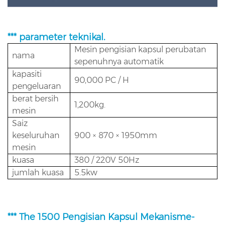
*** parameter teknikal.
Mesin pengisian kapsul perubatan
nama
sepenuhnya automatik
kapasiti
90,000 PC / H
pengeluaran
berat bersih
1,200kg.
mesin
Saiz
keseluruhan
900 × 870 × 1950mm
mesin
kuasa
380 / 220V 50Hz
jumlah kuasa
5.5kw
*** The 1500 Pengisian Kapsul Mekanisme-