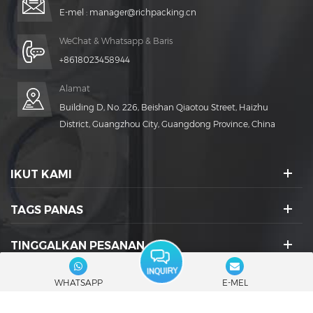
E-mel :
manager@richpacking.cn
WeChat & Whatsapp & Baris
+8618023458944
Alamat
Building D, No. 226, Beishan Qiaotou Street, Haizhu
District, Guangzhou City, Guangdong Province, China
IKUT KAMI
TAGS PANAS
TINGGALKAN PESANAN
IKON SOSIAL :
WHATSAPP
E-MEL