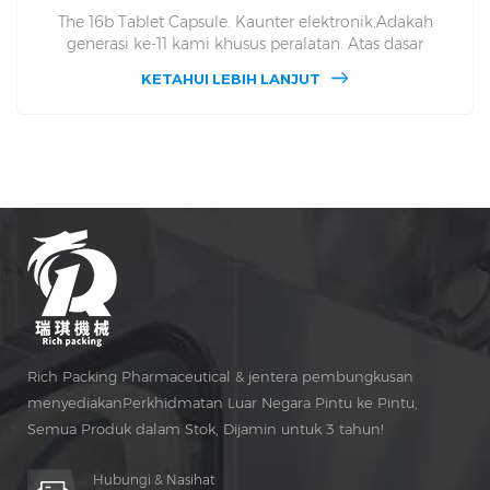
The 16b Tablet Capsule. Kaunter elektronik.Adakah
generasi ke-11 kami khusus peralatan. Atas dasar
kelebihan teknikal pekerja profesional dan teknikal,
KETAHUI LEBIH LANJUT
kumpulan kami telah membangunkan 16B
Penghitungan elektronik Mesin. 16b masing-masing di
Skrin sentuh dan perlindungan fungsi keselamatan dan
pemerhatian tingkap dan aspek lain yang besar naik taraf.
The DSL-16B's Julat kecekapan pengeluaran adalah antara
20 dan 120 botol per Minit.
Rich Packing Pharmaceutical & jentera pembungkusan
menyediakanPerkhidmatan Luar Negara Pintu ke Pintu,
Semua Produk dalam Stok, Dijamin untuk 3 tahun!
Penyelenggaraan percuma untuk Hidup Masa!
Hubungi & Nasihat