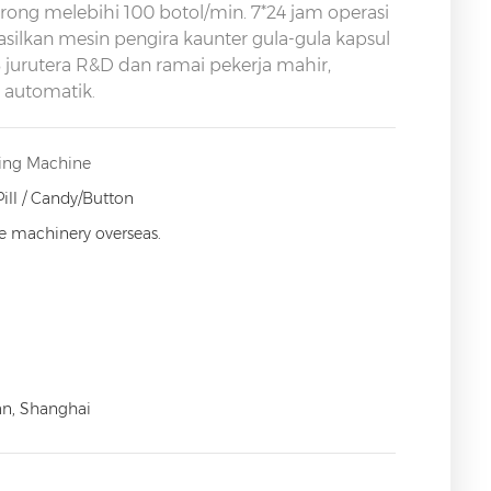
rong melebihi 100 botol/min. 7*24 jam operasi
kan mesin pengira kaunter gula-gula kapsul
8 jurutera R&D dan ramai pekerja mahir,
 automatik
.
ing Machine
Pill / Candy/Button
ce machinery overseas.
an, Shanghai