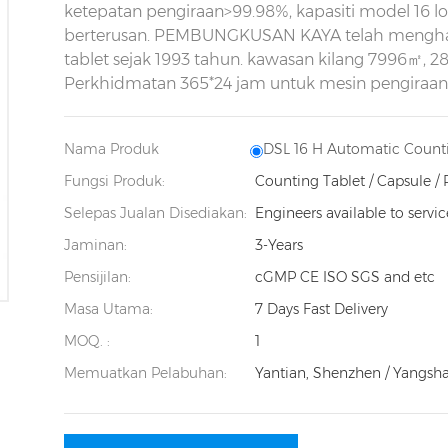
ketepatan pengiraan>99.98%, kapasiti model 16 lo
berterusan. PEMBUNGKUSAN KAYA telah menghasil
tablet sejak 1993 tahun. kawasan kilang 7996㎡, 2
Perkhidmatan 365*24 jam untuk mesin pengiraan
Nama Produk
DSL 16 H Automatic Count
Fungsi Produk:
Counting Tablet / Capsule / 
Selepas Jualan Disediakan:
Engineers available to servi
Jaminan:
3-Years
Pensijilan:
cGMP CE ISO SGS and etc
Masa Utama:
7 Days Fast Delivery
MOQ. :
1
Memuatkan Pelabuhan:
Yantian, Shenzhen / Yangsh