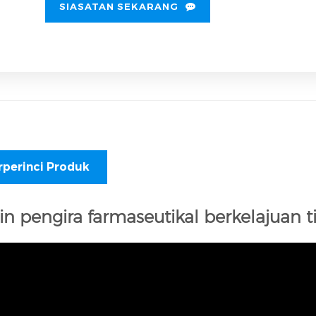
SIASATAN SEKARANG
rperinci Produk
n pengira farmaseutikal berkelajuan t