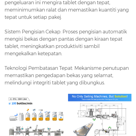
pengeluaran ini mengira tablet dengan tepat,
meminimumkan ralat dan memastikan kuantiti yang
tepat untuk setiap pakej.
Sistem Pengisian Cekap: Proses pengisian automatik
mengisi bekas dengan pantas dengan kiraan tepat
tablet, meningkatkan produktiviti sambil
mengekalkan ketepatan.
Teknologi Pembatasan Tepat: Mekanisme penutupan
memastikan pengedapan bekas yang selamat,
melindungi integriti tablet yang dibungkus.