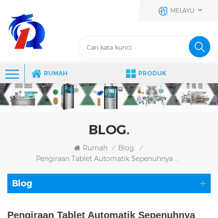
MELAYU
RUMAH
PRODUK
BLOG.
Rumah
Blog.
/
/
Pengiraan Tablet Automatik Sepenuhnya Dan Pengisian Dan Penghadan Barisan Pengeluaran
Blog
Pengiraan Tablet Automatik Sepenuhnya